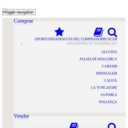
Toggle navigation
Comprar
OPORTUNIDADES
GUÍA DEL COMPRADOR
BUSCAR
ENCUENTRA TU VIVIENDA EN:
ALCUDIA
PALMA DE MALLORCA
CAIMARI
BINISSALEM
CALVIÀ
CA´N PICAFORT
SA POBLA
POLLENÇA
Vender