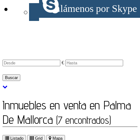
Llámenos por Skype
Tipo:
En:
Zona:
Habitaciones:
Baños:
Características:
Precio:
€
Buscar
Inmuebles en venta en Palma
De Mallorca
(7 encontrados)
Listado
Grid
Mapa