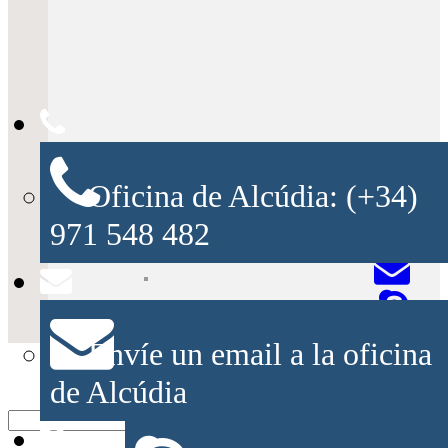
Oficina de Alcúdia: (+34)
CONTACTA CON NOSOTROS:
971 548 482
Envíe un email a la oficina
de Alcúdia
Ref:
Busco: