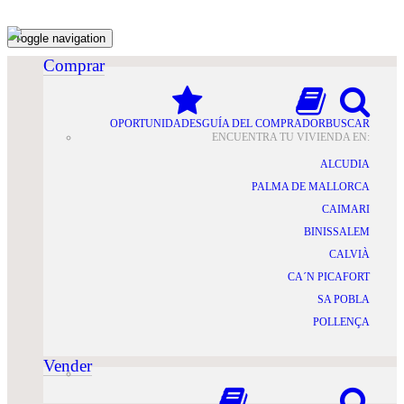
Toggle navigation
Comprar
OPORTUNIDADES
GUÍA DEL COMPRADOR
BUSCAR
ENCUENTRA TU VIVIENDA EN:
ALCUDIA
PALMA DE MALLORCA
CAIMARI
BINISSALEM
CALVIÀ
CA´N PICAFORT
SA POBLA
POLLENÇA
Vender