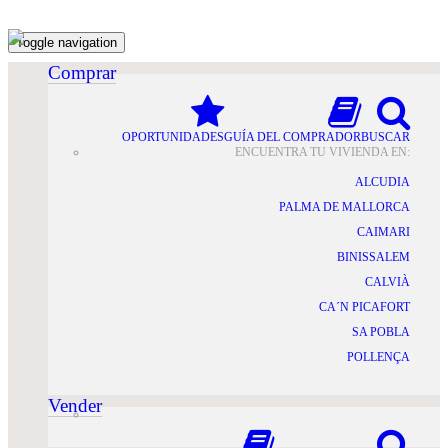
Toggle navigation
Comprar
OPORTUNIDADES
GUÍA DEL COMPRADOR
BUSCAR
ENCUENTRA TU VIVIENDA EN:
ALCUDIA
PALMA DE MALLORCA
CAIMARI
BINISSALEM
CALVIÀ
CA´N PICAFORT
SA POBLA
POLLENÇA
Vender