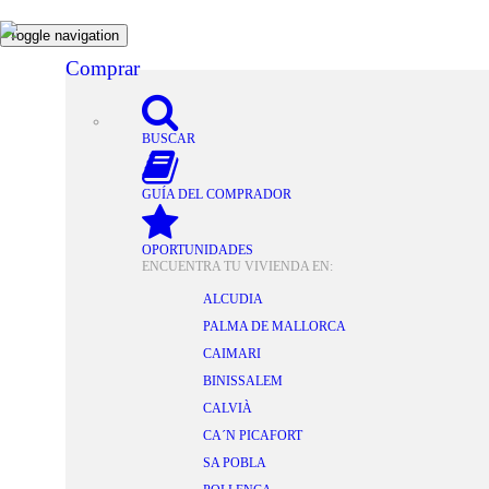
Toggle navigation
Comprar
BUSCAR
GUÍA DEL COMPRADOR
Buscar
OPORTUNIDADES
ENCUENTRA TU VIVIENDA EN:
ALCUDIA
Venta
PALMA DE MALLORCA
CAIMARI
Solar Edificable en Bonaire, Alc
BINISSALEM
CALVIÀ
CA´N PICAFORT
SA POBLA