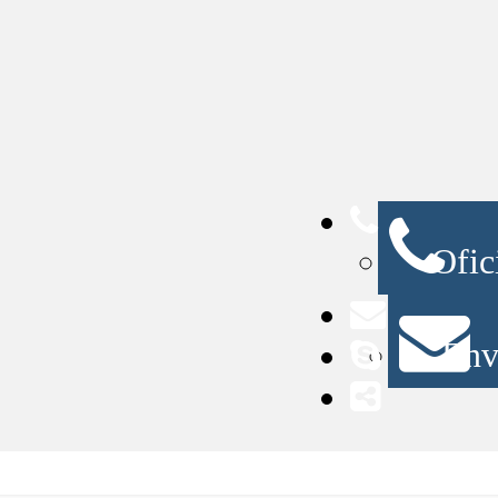
Ofic
Enví