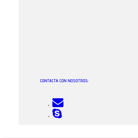
CONTACTA CON NOSOTROS:
Solar - Terreno en Alcudia
250.000 €
A consultar
Ref.: 2124