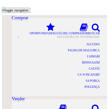
Toggle navigation
Comprar
OPORTUNIDADES
GUÍA DEL COMPRADOR
BUSCAR
ENCUENTRA TU VIVIENDA EN:
ALCUDIA
PALMA DE MALLORCA
CAIMARI
BINISSALEM
CALVIÀ
CA´N PICAFORT
SA POBLA
POLLENÇA
Vender