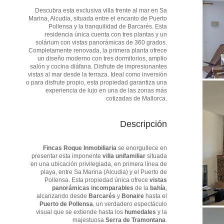
Descubra esta exclusiva villa frente al mar en Sa
Marina, Alcudia, situada entre el encanto de Puerto
Pollensa y la tranquilidad de Barcarés. Esta
residencia única cuenta con tres plantas y un
solárium con vistas panorámicas de 360 grados.
Completamente renovada, la primera planta ofrece
un diseño moderno con tres dormitorios, amplio
salón y cocina diáfana. Disfrute de impresionantes
vistas al mar desde la terraza. Ideal como inversión
o para disfrute propio, esta propiedad garantiza una
experiencia de lujo en una de las zonas más
cotizadas de Mallorca.
Descripción
Fincas Roque Inmobiliaria
se enorgullece en
presentar esta imponente
villa unifamiliar
situada
en una ubicación privilegiada, en primera línea de
playa, entre Sa Marina (Alcudia) y el Puerto de
Pollensa. Esta propiedad única ofrece
vistas
panorámicas incomparables
de la
bahía
,
alcanzando desde
Barcarés
y
Bonaire
hasta el
Puerto de Pollensa
, un verdadero espectáculo
visual que se extiende hasta los
humedales
y la
majestuosa
Serra de Tramontana
.