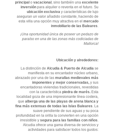
principal
o
vacacional
, sino también una
excelente
inversión
para alquiler o reventa en el futuro. Su
ubicación exclusiva
y características de lujo
aseguran un valor añadido constante, haciendo de
esta villa una opción muy atractiva en el
mercado
inmobiliario de las Baleares
.
¡Una oportunidad única de poseer un pedazo de
paraíso en una de las zonas más codiciadas de
Mallorca!
Ubicación y alrededores:
La distinción de
Alcudia & Puerto de Alcudia
se
manifiesta en su encantador núcleo urbano,
abrazado por una de las
murallas medievales más
imponentes y mejor conservadas,
y sus
encantadoras viviendas tradicionales, revestidas
con la característica
piedra de marés.
Esta
localidad goza de una impresionante línea costera,
que
alberga una de las playas de arena blanca y
fina más extensas de todas las Islas Baleares
. La
suave pendiente de sus aguas y su poca
profundidad en la orilla la convierten en una opción
irresistible y
segura para las familias con niños
.
Alcudia ofrece una gama diversa de servicios y
actividades para satisfacer todos los gustos: