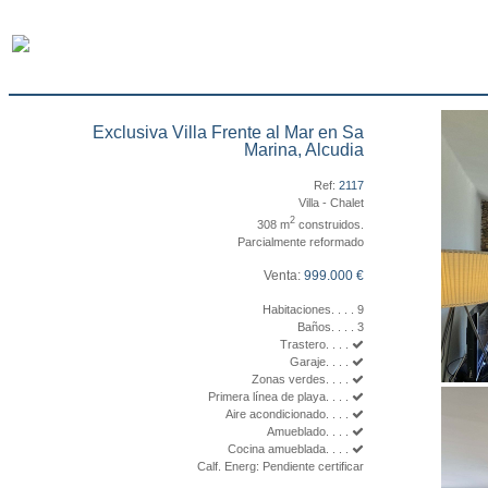
Exclusiva Villa Frente al Mar en Sa
Marina, Alcudia
Ref:
2117
Villa - Chalet
2
308 m
construidos.
Parcialmente reformado
Venta:
999.000 €
Habitaciones. . . . 9
Baños. . . . 3
Trastero. . . .
Garaje. . . .
Zonas verdes. . . .
Primera línea de playa. . . .
Aire acondicionado. . . .
Amueblado. . . .
Cocina amueblada. . . .
Calf. Energ: Pendiente certificar