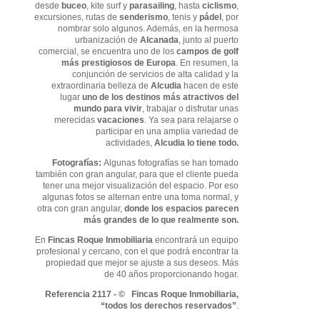
desde
buceo
, kite surf y
parasailing
, hasta
ciclismo
,
excursiones, rutas de
senderismo
, tenis y
pádel
, por
nombrar solo algunos. Además, en la hermosa
urbanización de
Alcanada
, junto al puerto
comercial, se encuentra uno de los
campos de golf
más prestigiosos de Europa
. En resumen, la
conjunción de servicios de alta calidad y la
extraordinaria belleza de
Alcudia
hacen de este
lugar
uno de los destinos más atractivos del
mundo para vivir
, trabajar o disfrutar unas
merecidas
vacaciones
. Ya sea para relajarse o
participar en una amplia variedad de
actividades,
Alcudia lo tiene todo.
Fotografías:
Algunas fotografías se han tomado
también con gran angular, para que el cliente pueda
tener una mejor visualización del espacio. Por eso
algunas fotos se alternan entre una toma normal, y
otra con gran angular,
donde los espacios parecen
más grandes de lo que realmente son.
En
F
incas Roque Inmobiliaria
encontrará un equipo
profesional y cercano, con el que podrá encontrar la
propiedad que mejor se ajuste a sus deseos. Más
de 40 años proporcionando hogar.
Referencia 2117 - © Fincas Roque Inmobiliaria,
“todos los derechos reservados”
.