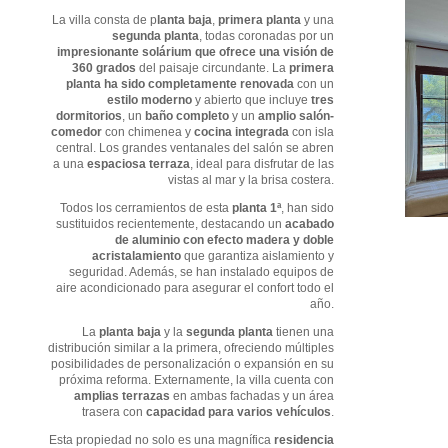
La villa consta de p
lanta baja
,
primera planta
y una
segunda planta
, todas coronadas por un
impresionante solárium que ofrece una visión de
360 grados
del paisaje circundante. La
primera
planta ha sido completamente renovada
con un
estilo moderno
y abierto que incluye
tres
dormitorios
, un
baño completo
y un
amplio salón-
comedor
con chimenea y
cocina integrada
con isla
central. Los grandes ventanales del salón se abren
a una
espaciosa terraza
, ideal para disfrutar de las
vistas al mar y la brisa costera.
Todos los cerramientos de esta
planta 1ª
, han sido
sustituidos recientemente, destacando un
acabado
de aluminio con efecto madera y doble
acristalamiento
que garantiza aislamiento y
seguridad. Además, se han instalado equipos de
aire acondicionado para asegurar el confort todo el
año.
La
planta baja
y la
segunda planta
tienen una
distribución similar a la primera, ofreciendo múltiples
posibilidades de personalización o expansión en su
próxima reforma. Externamente, la villa cuenta con
amplias terrazas
en ambas fachadas y un área
trasera con
capacidad para varios vehículos
.
Esta propiedad no solo es una magnífica
residencia