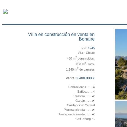
Villa en construcción en venta en
Bonaire
Ref:
1745
Villa - Chalet
2
460 m
construidos.
2
298 m
útiles.
2
1.240 m
de parcela.
Venta:
2.400.000 €
Habitaciones. . . . 4
Baños. . . . 4
Trastero. . . .
Garaje. . . .
Calefacción: Central
Piscina privada. . . .
Aire acondicionado. . . .
Calf. Energ: C